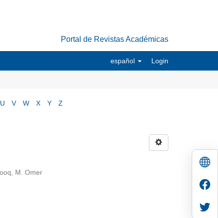
Portal de Revistas Académicas
español
Login
U
V
W
X
Y
Z
arooq, M. Omer