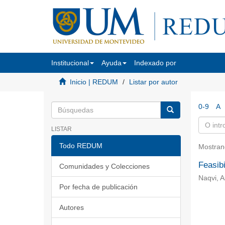
Institucional
Ayuda
Indexado por
Inicio | REDUM
Listar por autor
0-9
A
LISTAR
Todo REDUM
Mostran
Feasibi
Comunidades y Colecciones
Naqvi, A
Por fecha de publicación
Autores