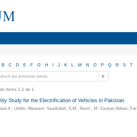
B
C
D
E
F
G
H
I
J
K
L
M
N
O
P
Q
R
S
T
Ir
do ítems 1-1 de 1
lity Study for the Electrification of Vehicles in Pakistan
sad A.; Uddin, Wassam; Saadullah, S.M.; Noori , M. Zaviyar Abbas; F