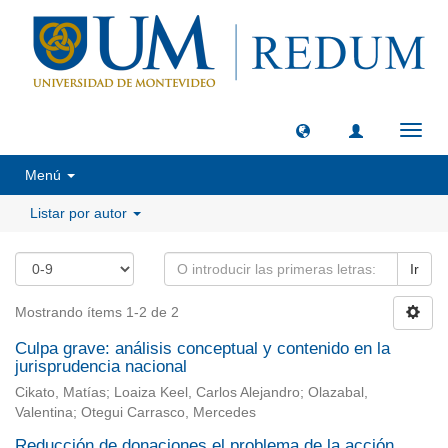
Camb
naveg
Menú
Listar por autor
Ir
Mostrando ítems 1-2 de 2
Culpa grave: análisis conceptual y contenido en la
jurisprudencia nacional
Cikato, Matías; Loaiza Keel, Carlos Alejandro; Olazabal,
Valentina; Otegui Carrasco, Mercedes
Reducción de donaciones el problema de la acción