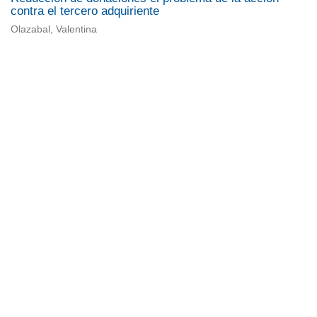
contra el tercero adquiriente
Olazabal, Valentina
Universidad de Montevideo
|
Biblioteca
Prudencio de Pena 2544 | (598) 2 707 44 61 |
biblioteca@um.edu.uy
© 2021 Universidad de Montevideo