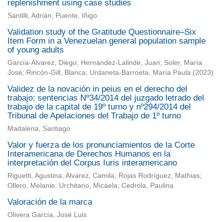
replenishment using case studies
Santilli, Adrián; Puente, Iñigo
Validation study of the Gratitude Questionnaire–Six
Item Form in a Venezuelan general population sample
of young adults
García-Álvarez, Diego
;
Hernández-Lalinde, Juan
;
Soler, María
José
;
Rincón-Gill, Blanca
;
Urdaneta-Barroeta, María Paula
(
2023
)
Validez de la novación in peius en el derecho del
trabajo: sentencias Nº34/2014 del juzgado letrado del
trabajo de la capital de 19º turno y nº294/2014 del
Tribunal de Apelaciones del Trabajo de 1º turno
Madalena, Santiago
Valor y fuerza de los pronunciamientos de la Corte
Interamericana de Derechos Humanos en la
interpretación del Corpus Iuris interamericano
Riguetti, Agustina; Alvarez, Camila; Rojas Rodríguez, Mathias;
Ollero, Melanie; Urchitano, Micaela; Cedrola, Paulina
Valoración de la marca
Olivera García, José Luis