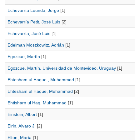
Echevarría Leunda, Jorge
[1]
Echevarría Petit, José Luis
[2]
Echevarría, José Luis
[1]
Edelman Moszkowitz, Adrián
[1]
Egozcue, Martín
[1]
Egozcue, Martín. Universidad de Montevideo, Uruguay
[1]
Ehtesham ul Haque , Muhammad
[1]
Ehtesham ul Haque, Muhammad
[2]
Ehtisharn ul Haq, Muhammad
[1]
Einstein, Albert
[1]
Eirin, Alvaro J.
[2]
Elton, María
[1]