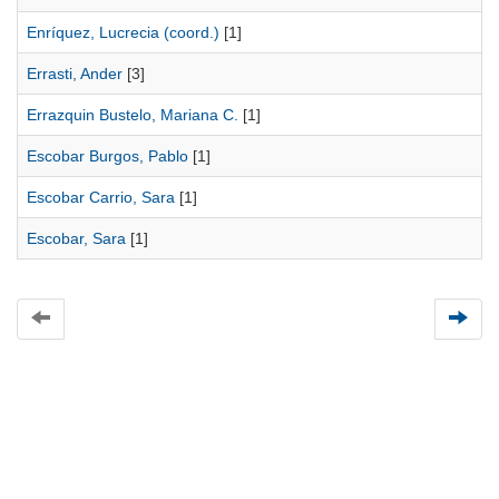
Enríquez, Lucrecia (coord.)
[1]
Errasti, Ander
[3]
Errazquin Bustelo, Mariana C.
[1]
Escobar Burgos, Pablo
[1]
Escobar Carrio, Sara
[1]
Escobar, Sara
[1]
Universidad de Montevideo
|
Biblioteca
Prudencio de Pena 2544 | (598) 2 707 44 61 |
biblioteca@um.edu.uy