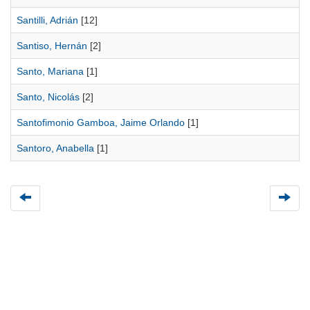
Santilli, Adrián
[12]
Santiso, Hernán
[2]
Santo, Mariana
[1]
Santo, Nicolás
[2]
Santofimonio Gamboa, Jaime Orlando
[1]
Santoro, Anabella
[1]
Universidad de Montevideo
|
Biblioteca
Prudencio de Pena 2544 | (598) 2 707 44 61 |
biblioteca@um.edu.uy