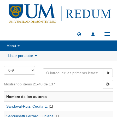
Camb
naveg
Menú
Listar por autor
Ir
Mostrando ítems 21-40 de 137
Nombre de los autores
Sandoval-Ruiz, Cecilia E.
[1]
Sanguinetti Ferraro, Luciana
[1]