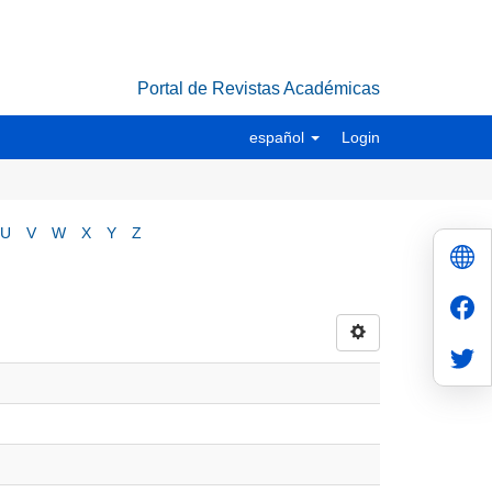
Portal de Revistas Académicas
español
Login
U
V
W
X
Y
Z