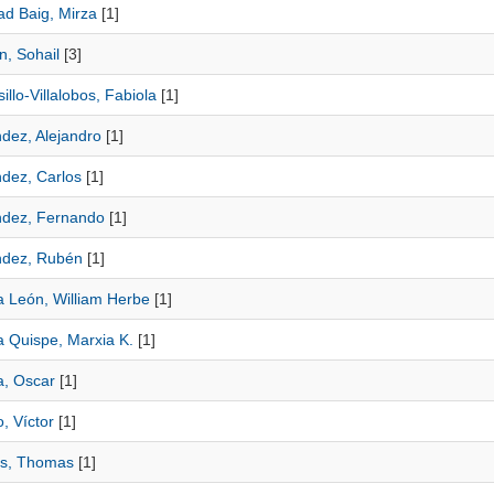
 Baig, Mirza
[1]
n, Sohail
[3]
llo-Villalobos, Fabiola
[1]
dez, Alejandro
[1]
dez, Carlos
[1]
dez, Fernando
[1]
dez, Rubén
[1]
a León, William Herbe
[1]
a Quispe, Marxia K.
[1]
a, Oscar
[1]
, Víctor
[1]
s, Thomas
[1]