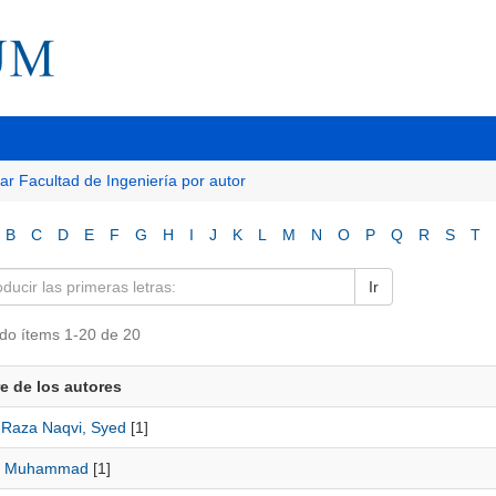
tar Facultad de Ingeniería por autor
B
C
D
E
F
G
H
I
J
K
L
M
N
O
P
Q
R
S
T
Ir
do ítems 1-20 de 20
 de los autores
 Raza Naqvi, Syed
[1]
, Muhammad
[1]