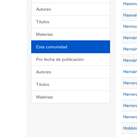
Hammad
Autores
Hasnai
Títulos
Hermosi
Materias
Hernán
Esta comunidad
Hernán
Por fecha de publicación
Hernán
Hernán
Autores
Herrer
Títulos
Herrer
Materias
Herrer
Herrero
Hobbin