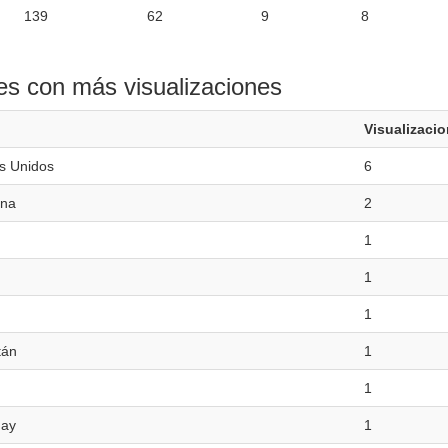
139
62
9
8
es con más visualizaciones
Visualizaci
s Unidos
6
ina
2
1
1
1
tán
1
1
uay
1