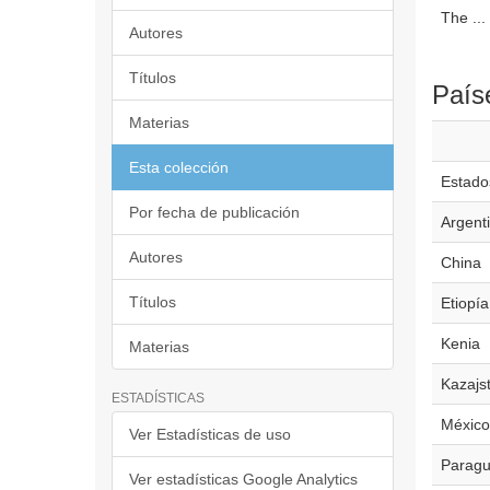
The ...
Autores
Títulos
País
Materias
Esta colección
Estado
Por fecha de publicación
Argent
Autores
China
Títulos
Etiopía
Kenia
Materias
Kazajs
ESTADÍSTICAS
México
Ver Estadísticas de uso
Parag
Ver estadísticas Google Analytics