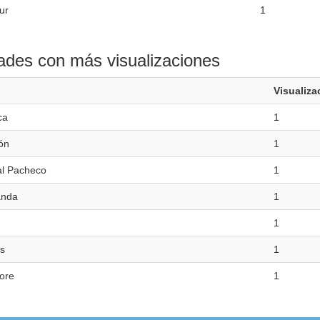
ur
1
ades con más visualizaciones
Visualiza
ca
1
ón
1
l Pacheco
1
anda
1
1
s
1
ore
1