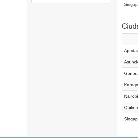
Singap
Ciud
Apoda
Asunci
Genera
Karag
Nairobi
Quilme
Singap