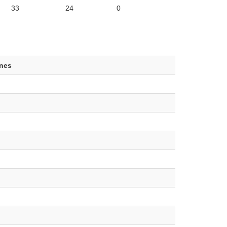
33
24
0
ones