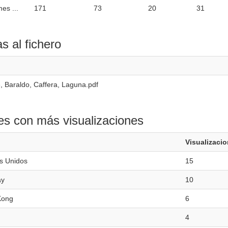
es ...
171
73
20
31
as al fichero
, Baraldo, Caffera, Laguna.pdf
es con más visualizaciones
Visualizaci
s Unidos
15
ay
10
Kong
6
4