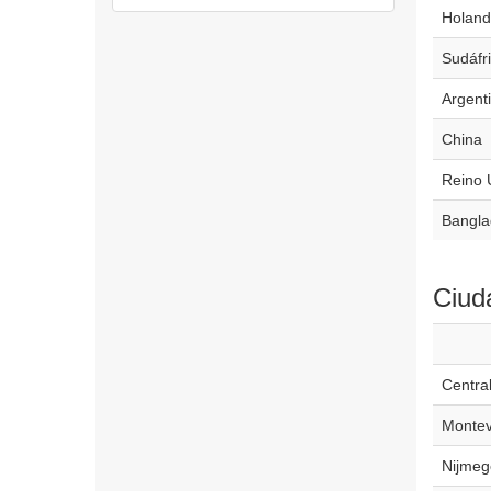
Holand
Sudáfr
Argent
China
Reino 
Bangla
Ciud
Centra
Montev
Nijmeg