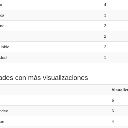
a
4
ica
3
ina
2
2
Unido
2
desh
1
ades con más visualizaciones
Visualiz
l
6
ideo
6
en
4