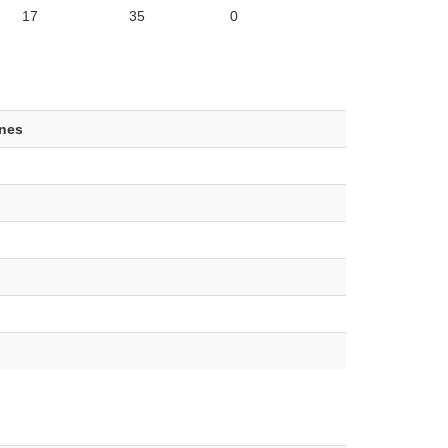
17
35
0
ones