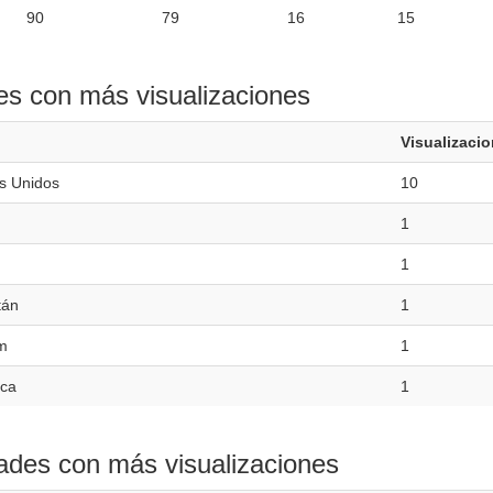
90
79
16
15
es con más visualizaciones
Visualizaci
s Unidos
10
1
1
tán
1
m
1
ica
1
ades con más visualizaciones