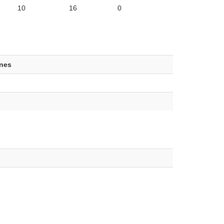
10
16
0
ones