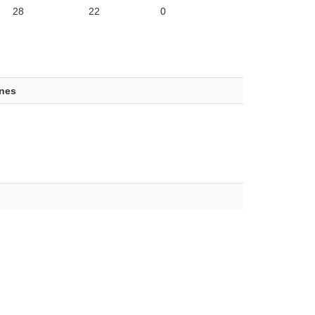
28
22
0
ones