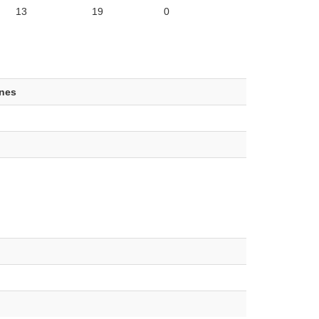
13
19
0
ones