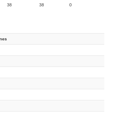
38
38
0
ones