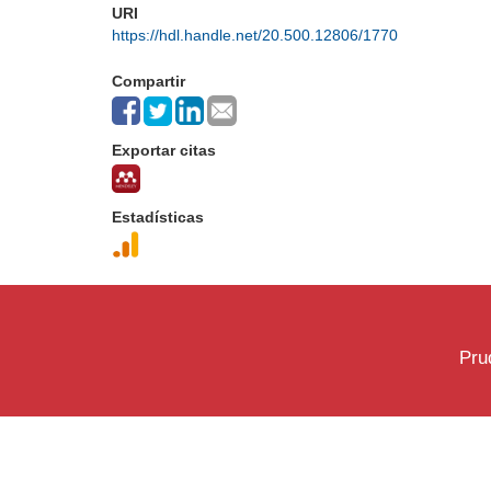
URI
https://hdl.handle.net/20.500.12806/1770
Compartir
Exportar citas
Estadísticas
Pru