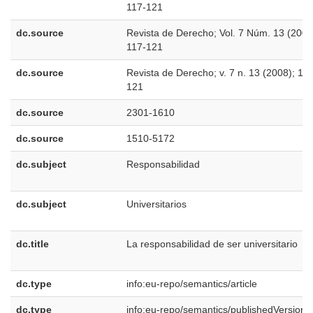
117-121
dc.source
Revista de Derecho; Vol. 7 Núm. 13 (2008
117-121
dc.source
Revista de Derecho; v. 7 n. 13 (2008); 117
121
dc.source
2301-1610
dc.source
1510-5172
dc.subject
Responsabilidad
dc.subject
Universitarios
dc.title
La responsabilidad de ser universitario
dc.type
info:eu-repo/semantics/article
dc.type
info:eu-repo/semantics/publishedVersion