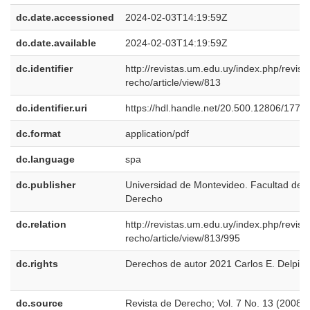
dc.date.accessioned
2024-02-03T14:19:59Z
dc.date.available
2024-02-03T14:19:59Z
dc.identifier
http://revistas.um.edu.uy/index.php/revist
recho/article/view/813
dc.identifier.uri
https://hdl.handle.net/20.500.12806/1770
dc.format
application/pdf
dc.language
spa
dc.publisher
Universidad de Montevideo. Facultad de
Derecho
dc.relation
http://revistas.um.edu.uy/index.php/revist
recho/article/view/813/995
dc.rights
Derechos de autor 2021 Carlos E. Delpia
dc.source
Revista de Derecho; Vol. 7 No. 13 (2008);