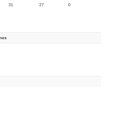
31
27
0
ones