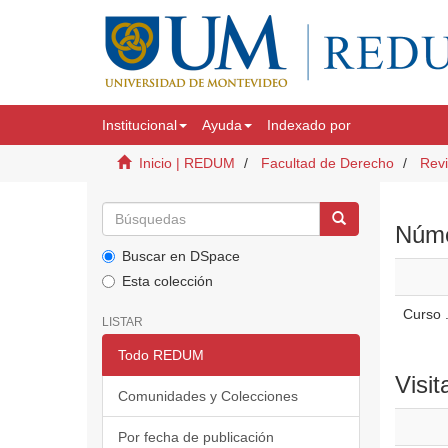
Institucional
Ayuda
Indexado por
Inicio | REDUM
Facultad de Derecho
Revi
Númer
Buscar en DSpace
Esta colección
Curso .
LISTAR
Todo REDUM
Visit
Comunidades y Colecciones
Por fecha de publicación