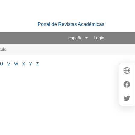
Portal de Revistas Académicas
español
Login
tulo
U
V
W
X
Y
Z