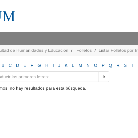
ultad de Humanidades y Educación
Folletos
Listar Folletos por tí
B
C
D
E
F
G
H
I
J
K
L
M
N
O
P
Q
R
S
T
Ir
mos, no hay resultados para esta búsqueda.