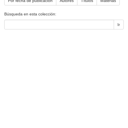
Por fecha de publicación
Autores
Títulos
Materias
Búsqueda en esta colección:
Ir
Universidad de Montevideo
|
Biblioteca
Prudencio de Pena 2544 | (598) 2 707 44 61 |
biblioteca@um.edu.uy
© 2021 Universidad de Montevideo