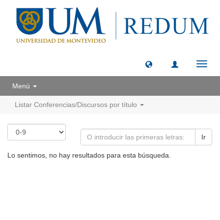
Camb
naveg
Menú
Listar Conferencias/Discursos por título
Ir
Lo sentimos, no hay resultados para esta búsqueda.
Universidad de Montevideo
|
Biblioteca
Prudencio de Pena 2544 | (598) 2 707 44 61 |
biblioteca@um.edu.uy