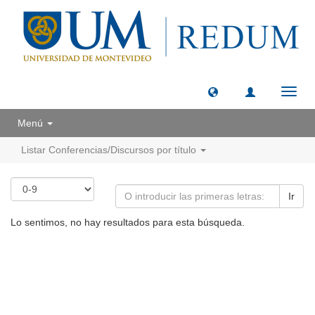
Camb
naveg
Menú
Listar Conferencias/Discursos por título
Ir
Lo sentimos, no hay resultados para esta búsqueda.
Universidad de Montevideo
|
Biblioteca
Prudencio de Pena 2544 | (598) 2 707 44 61 |
biblioteca@um.edu.uy