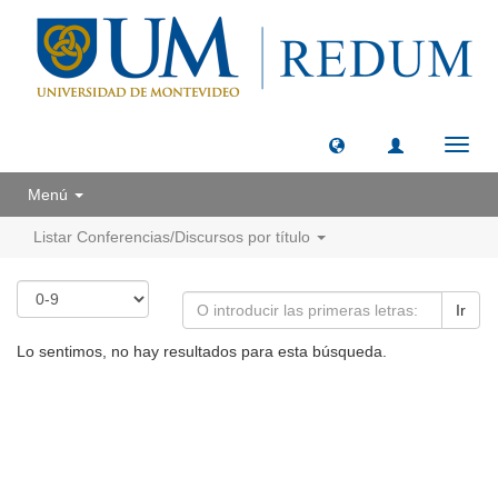
Camb
naveg
Menú
Listar Conferencias/Discursos por título
Ir
Lo sentimos, no hay resultados para esta búsqueda.
Universidad de Montevideo
|
Biblioteca
Prudencio de Pena 2544 | (598) 2 707 44 61 |
biblioteca@um.edu.uy