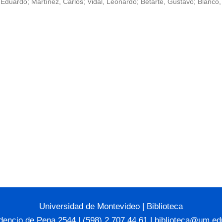
Eduardo; Martínez, Carlos; Vidal, Leonardo; Betarte, Gustavo; Blanco,
Universidad de Montevideo
|
Biblioteca
dencio de Pena 2544 | (598) 2 707 44 61 |
biblioteca@um.ed