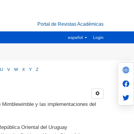
Portal de Revistas Académicas
español
Login
U
V
W
X
Y
Z
e Mimblewimble y las implementaciones del
República Oriental del Uruguay