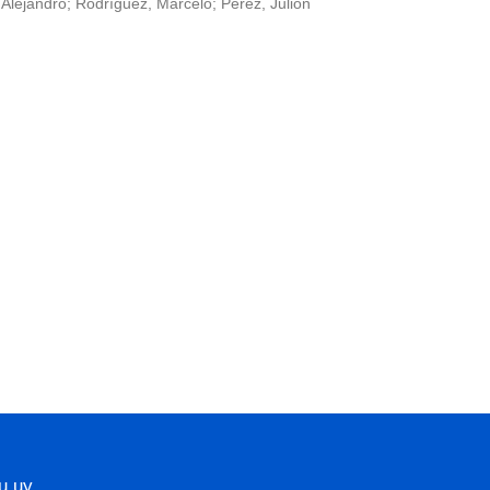
 Alejandro; Rodríguez, Marcelo; Pérez, Julion
u.uy