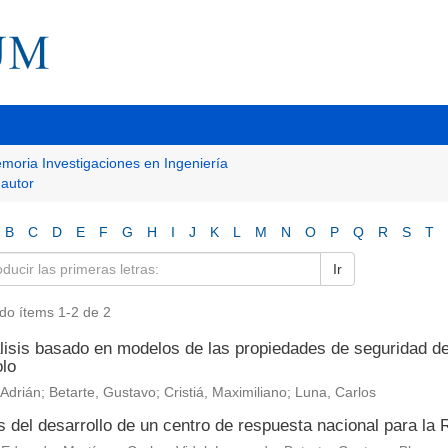
moria Investigaciones en Ingeniería
 autor
B
C
D
E
F
G
H
I
J
K
L
M
N
O
P
Q
R
S
T
Ir
do ítems 1-2 de 2
lisis basado en modelos de las propiedades de seguridad d
olo
, Adrián; Betarte, Gustavo; Cristiá, Maximiliano; Luna, Carlos
s del desarrollo de un centro de respuesta nacional para la 