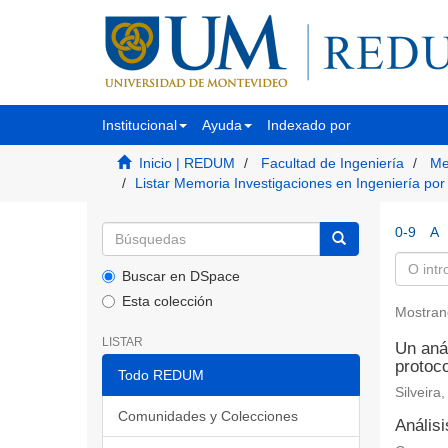
Institucional
Ayuda
Indexado por
Inicio | REDUM
Facultad de Ingeniería
Me
Listar Memoria Investigaciones en Ingeniería por
0-9
A
Buscar en DSpace
Esta colección
Mostran
LISTAR
Un aná
protoc
Todo REDUM
Silveira
Comunidades y Colecciones
Análisi