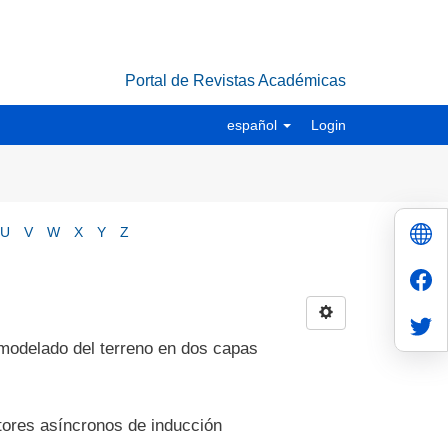
Portal de Revistas Académicas
español
Login
U
V
W
X
Y
Z
 modelado del terreno en dos capas
tores asíncronos de inducción