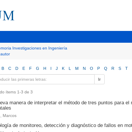
moria Investigaciones en Ingeniería
 autor
B
C
D
E
F
G
H
I
J
K
L
M
N
O
P
Q
R
S
T
Ir
do ítems 1-3 de 3
eva manera de interpretar el método de tres puntos para el
tales
, Marcos
logía de monitoreo, detección y diagnóstico de fallos en mo