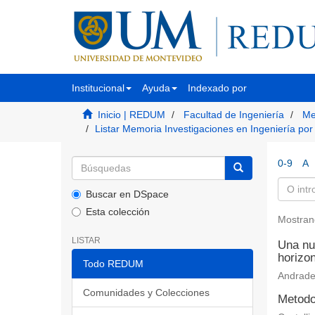
Institucional
Ayuda
Indexado por
Inicio | REDUM
Facultad de Ingeniería
Me
Listar Memoria Investigaciones en Ingeniería por
0-9
A
Buscar en DSpace
Esta colección
Mostran
LISTAR
Una nu
horizon
Todo REDUM
Andrade
Comunidades y Colecciones
Metodo