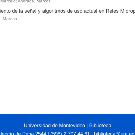
, Marcelo; Andrade, Marcos
iento de la señal y algoritmos de uso actual en Reles Micr
, Marcos
Universidad de Montevideo
|
Biblioteca
dencio de Pena 2544 | (598) 2 707 44 61 |
biblioteca@um.ed