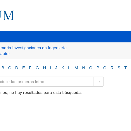
moria Investigaciones en Ingeniería
 autor
B
C
D
E
F
G
H
I
J
K
L
M
N
O
P
Q
R
S
T
Ir
mos, no hay resultados para esta búsqueda.