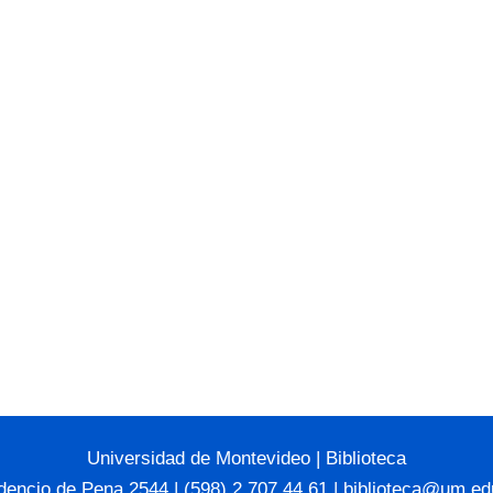
Universidad de Montevideo
|
Biblioteca
dencio de Pena 2544 | (598) 2 707 44 61 |
biblioteca@um.ed