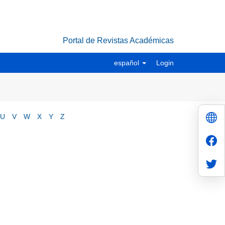
Portal de Revistas Académicas
español
Login
U
V
W
X
Y
Z