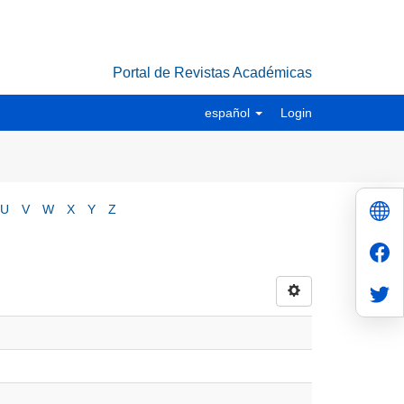
Portal de Revistas Académicas
español
Login
U
V
W
X
Y
Z