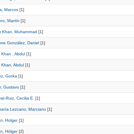
a, Marcos
[1]
ro, Martín
[1]
m Khan, Muhammad
[1]
ne González, Daniel
[1]
Khan , Abdul
[1]
Khan, Abdul
[1]
z, Gorka
[1]
r, Gustavo
[1]
l-Ruiz, Cecilia E.
[1]
aría Lezcano, Marciano
[1]
án, Holger
[1]
án, Hólger
[2]