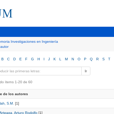
moria Investigaciones en Ingeniería
 autor
B
C
D
E
F
G
H
I
J
K
L
M
N
O
P
Q
R
S
T
Ir
do ítems 1-20 de 60
 de los autores
lah, S.M.
[1]
Arteaga, Arturo Rodolfo
[1]