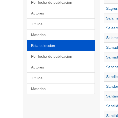
Por fecha de publicación
Sagrer
Autores
Salame
Títulos
Salee
Materias
Salomo
Esta colección
Samad 
Por fecha de publicación
Samad 
Sanche
Autores
Sandle
Títulos
Sandova
Materias
Santam
Santill
Santill