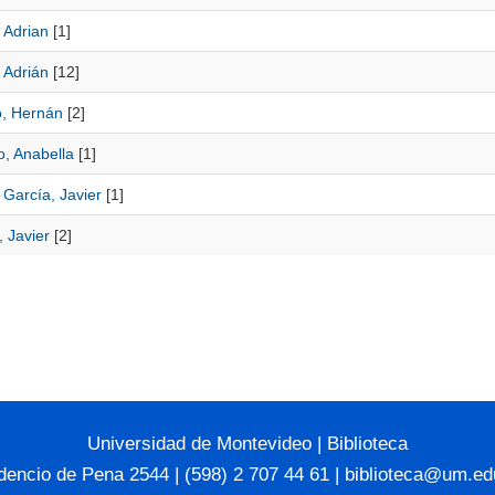
, Adrian
[1]
, Adrián
[12]
o, Hernán
[2]
o, Anabella
[1]
 García, Javier
[1]
 Javier
[2]
Universidad de Montevideo
|
Biblioteca
dencio de Pena 2544 | (598) 2 707 44 61 |
biblioteca@um.ed