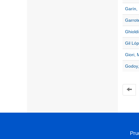
Garín,
Garrote
Ghioldi
Gil Lóp
Giori, 
Godoy,
Pru