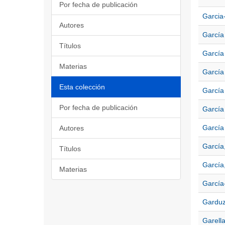
Por fecha de publicación
Garcia
Autores
García 
Títulos
García
Materias
García 
Esta colección
García
Por fecha de publicación
García
García
Autores
García
Títulos
García,
Materias
García-
Garduz
Garell