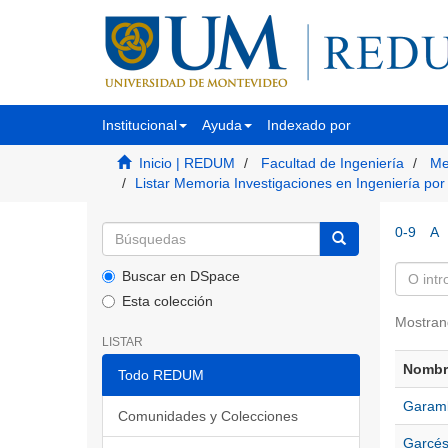
Institucional
Ayuda
Indexado por
Inicio | REDUM
Facultad de Ingeniería
Me
Listar Memoria Investigaciones en Ingeniería por
0-9
A
Buscar en DSpace
Esta colección
Mostran
LISTAR
Nombre
Todo REDUM
Garamb
Comunidades y Colecciones
Garcés