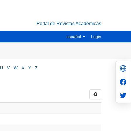
Portal de Revistas Académicas
español
Login
U
V
W
X
Y
Z