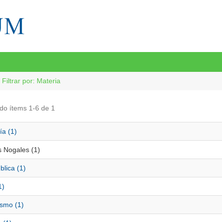
Filtrar por: Materia
do ítems 1-6 de 1
ía (1)
 Nogales (1)
blica (1)
1)
ismo (1)