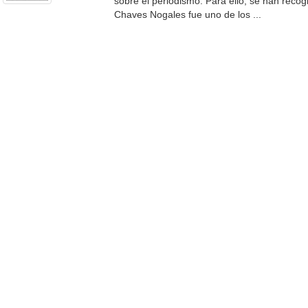
sobre el periodismo. Para ello, se han recog
Chaves Nogales fue uno de los ...