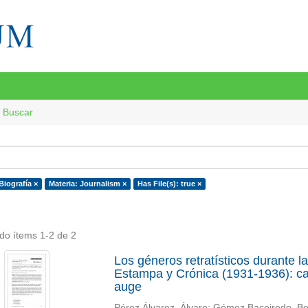
Buscar
Biografía ×
Materia: Journalism ×
Has File(s): true ×
do ítems 1-2 de 2
Los géneros retratísticos durante l
Estampa y Crónica (1931-1936): car
auge
Pérez Álvarez, Álvaro
;
Gómez Baceiredo, Be