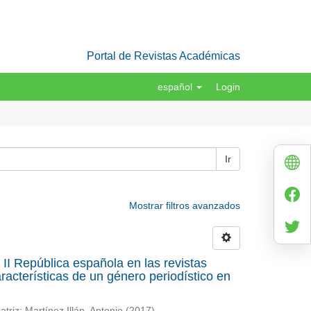
Portal de Revistas Académicas
español
Login
Ir
Mostrar filtros avanzados
a II República española en las revistas
acterísticas de un género periodístico en
atriz
;
Martínez Illán, Antonio
(
2017
)