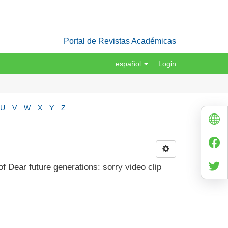
Portal de Revistas Académicas
español
Login
U
V
W
X
Y
Z
f Dear future generations: sorry video clip