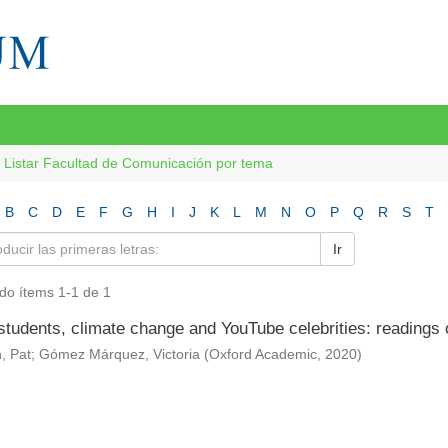
Listar Facultad de Comunicación por tema
B
C
D
E
F
G
H
I
J
K
L
M
N
O
P
Q
R
S
T
Ir
do ítems 1-1 de 1
tudents, climate change and YouTube celebrities: readings o
, Pat
;
Gómez Márquez, Victoria
(
Oxford Academic
,
2020
)