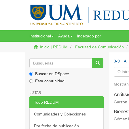
Institucional
Ayuda
Indexado por
Inicio | REDUM
Facultad de Comunicación
0-9
A
Buscar en DSpace
Esta comunidad
Mostran
LISTAR
Anális
Todo REDUM
Garzón 
Bienes
Comunidades y Colecciones
Gómez M
Por fecha de publicación