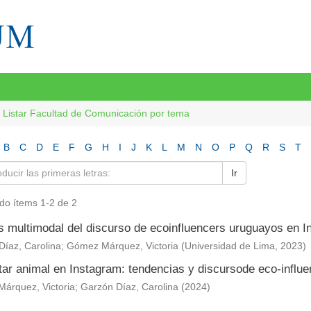
Listar Facultad de Comunicación por tema
B
C
D
E
F
G
H
I
J
K
L
M
N
O
P
Q
R
S
T
Ir
do ítems 1-2 de 2
is multimodal del discurso de ecoinfluencers uruguayos en 
Díaz, Carolina
;
Gómez Márquez, Victoria
(
Universidad de Lima
,
2023
)
tar animal en Instagram: tendencias y discursode eco-influ
árquez, Victoria
;
Garzón Díaz, Carolina
(
2024
)