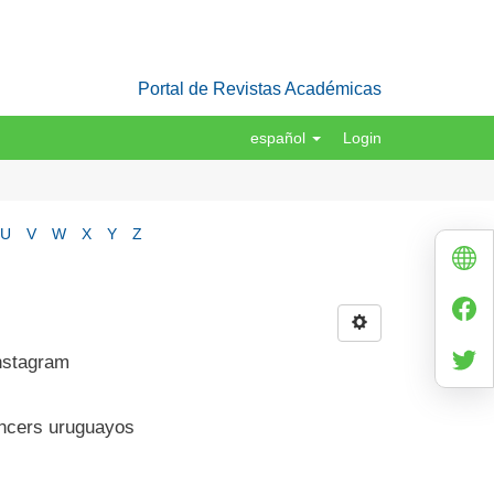
Portal de Revistas Académicas
español
Login
U
V
W
X
Y
Z
Instagram
encers uruguayos