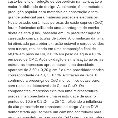
custo-benefício, redução de desperdício na fabricação e
maior flexibilidade de design. Atualmente, é um método de
produção popular para materiais de construção e tem
grande potencial para materiais porosos e eletrônicos.
Neste estudo, cerâmicas porosas de óxido cúprico (CuO)
foram fabricadas utilizando uma abordagem de escrita
direta de tinta (DIW) baseada em um precursor aquoso
carregado com partículas de cobre. A formulação da tinta
foi otimizada para obter extrusão estável e corpos verdes
sem trincas, resultando em uma composição final de
68,0% em peso de Cu, 31,3% em peso de água e 0,6%
em peso de CMC. Após oxidação e sinterização ao ar, as
estruturas impressas apresentaram uma densidade
aparente de 3,60 ± 0,20 g cm⁻³ e uma porosidade teórica
correspondente de 43,7 ± 0,9%. A difração de raios X
confirmou a presença de CuO monoclínico quase puro,
sem resíduos detectáveis ​​de Cu ou Cu₂O. Os
componentes impressos exibiram uma microestrutura
porosa interconectada e uma resistividade de quatro
pontos de 10,5 ± 0,3 Ω·m a 25 °C, refletindo a influência
da alta porosidade no transporte de carga. A rota DIW
demonstrada aqui fornece um caminho controlável para
produzir arquiteturas porosas de CuO com microestrutura