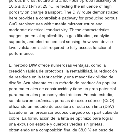
porous microstructure and a four-point-probe resistivity of
10.5 ± 0.3 Ω·m at 25 °C, reflecting the influence of high
porosity on charge transport. The DIW route demonstrated
here provides a controllable pathway for producing porous
CuO architectures with tunable microstructure and
moderate electrical conductivity. These characteristics
suggest potential applicability in gas filtration, catalytic
supports, and electrochemical sensing; however, device-
level validation is still required to fully assess functional
performance.
El método DIW ofrece numerosas ventajas, como la
creación rápida de prototipos, la rentabilidad, la reducción
de residuos en la fabricación y una mayor flexibilidad de
diseño. Actualmente es un método de producción popular
para materiales de construcción y tiene un gran potencial
para materiales porosos y electrónicos. En este estudio,
se fabricaron cerámicas porosas de óxido cúprico (CuO)
utilizando un método de escritura directa con tinta (DIW)
basado en un precursor acuoso cargado con partículas de
cobre. La formulación de la tinta se optimizó para lograr
una extrusión estable y cuerpos verdes sin grietas,
obteniendo una composición final de 68,0 % en peso de