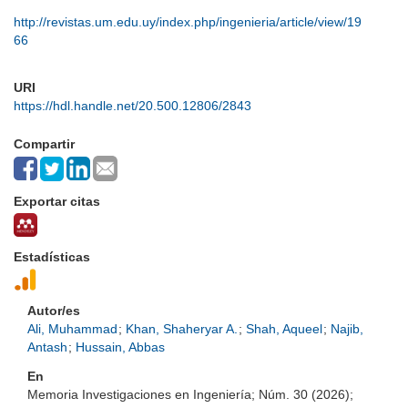
http://revistas.um.edu.uy/index.php/ingenieria/article/view/19
66
URI
https://hdl.handle.net/20.500.12806/2843
Compartir
Exportar citas
Estadísticas
Autor/es
Ali, Muhammad
;
Khan, Shaheryar A.
;
Shah, Aqueel
;
Najib,
Antash
;
Hussain, Abbas
En
Memoria Investigaciones en Ingeniería; Núm. 30 (2026);