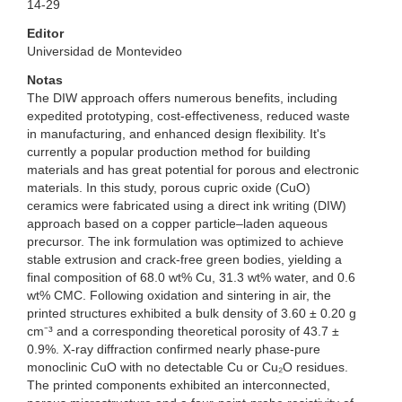
14-29
Editor
Universidad de Montevideo
Notas
The DIW approach offers numerous benefits, including
expedited prototyping, cost-effectiveness, reduced waste
in manufacturing, and enhanced design flexibility. It's
currently a popular production method for building
materials and has great potential for porous and electronic
materials. In this study, porous cupric oxide (CuO)
ceramics were fabricated using a direct ink writing (DIW)
approach based on a copper particle–laden aqueous
precursor. The ink formulation was optimized to achieve
stable extrusion and crack-free green bodies, yielding a
final composition of 68.0 wt% Cu, 31.3 wt% water, and 0.6
wt% CMC. Following oxidation and sintering in air, the
printed structures exhibited a bulk density of 3.60 ± 0.20 g
cm⁻³ and a corresponding theoretical porosity of 43.7 ±
0.9%. X-ray diffraction confirmed nearly phase-pure
monoclinic CuO with no detectable Cu or Cu₂O residues.
The printed components exhibited an interconnected,