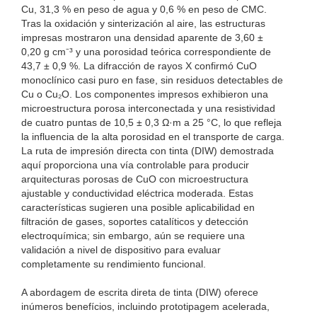
Cu, 31,3 % en peso de agua y 0,6 % en peso de CMC.
Tras la oxidación y sinterización al aire, las estructuras
impresas mostraron una densidad aparente de 3,60 ±
0,20 g cm⁻³ y una porosidad teórica correspondiente de
43,7 ± 0,9 %. La difracción de rayos X confirmó CuO
monoclínico casi puro en fase, sin residuos detectables de
Cu o Cu₂O. Los componentes impresos exhibieron una
microestructura porosa interconectada y una resistividad
de cuatro puntas de 10,5 ± 0,3 Ω·m a 25 °C, lo que refleja
la influencia de la alta porosidad en el transporte de carga.
La ruta de impresión directa con tinta (DIW) demostrada
aquí proporciona una vía controlable para producir
arquitecturas porosas de CuO con microestructura
ajustable y conductividad eléctrica moderada. Estas
características sugieren una posible aplicabilidad en
filtración de gases, soportes catalíticos y detección
electroquímica; sin embargo, aún se requiere una
validación a nivel de dispositivo para evaluar
completamente su rendimiento funcional.
A abordagem de escrita direta de tinta (DIW) oferece
inúmeros benefícios, incluindo prototipagem acelerada,