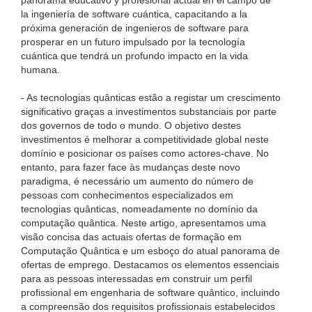
panorama educativo y profesional actual en el campo de
la ingeniería de software cuántica, capacitando a la
próxima generación de ingenieros de software para
prosperar en un futuro impulsado por la tecnología
cuántica que tendrá un profundo impacto en la vida
humana.
- As tecnologias quânticas estão a registar um crescimento
significativo graças a investimentos substanciais por parte
dos governos de todo o mundo. O objetivo destes
investimentos é melhorar a competitividade global neste
domínio e posicionar os países como actores-chave. No
entanto, para fazer face às mudanças deste novo
paradigma, é necessário um aumento do número de
pessoas com conhecimentos especializados em
tecnologias quânticas, nomeadamente no domínio da
computação quântica. Neste artigo, apresentamos uma
visão concisa das actuais ofertas de formação em
Computação Quântica e um esboço do atual panorama de
ofertas de emprego. Destacamos os elementos essenciais
para as pessoas interessadas em construir um perfil
profissional em engenharia de software quântico, incluindo
a compreensão dos requisitos profissionais estabelecidos