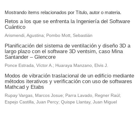
Mostrando ítems relacionados por Título, autor o materia.
Retos a los que se enfrenta la Ingeniería del Software
Cuántico
Arismendi, Agustina; Pombo Mott, Sebastián
Planificación del sistema de ventilación y diseño 3D a
largo plazo con el software 3D ventsim, caso Mina
Santander – Glencore
Ponce Estrada, Víctor A.; Huaraya Manzano, Elvis J.
Modos de vibración traslacional de un edificio mediante
métodos iterativos y verificación con uso de softwares
Mathcad y Etabs
Rupay Vargas, Marcos Josue; Parra Lavado, Regner Raúl;
Espejo Castilla, Juan Percy; Quispe Llantay, Juan Miguel
Universidad de Montevideo
|
Biblioteca
Prudencio de Pena 2544 | (598) 2 707 44 61 |
biblioteca@um.edu.uy