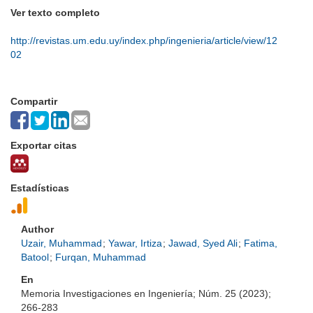
Ver texto completo
http://revistas.um.edu.uy/index.php/ingenieria/article/view/12
02
Compartir
Exportar citas
Estadísticas
Author
Uzair, Muhammad
;
Yawar, Irtiza
;
Jawad, Syed Ali
;
Fatima,
Batool
;
Furqan, Muhammad
En
Memoria Investigaciones en Ingeniería; Núm. 25 (2023);
266-283