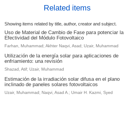
Related items
Showing items related by title, author, creator and subject.
Uso de Material de Cambio de Fase para potenciar la
Efectividad del Módulo Fotovoltaico
Farhan, Muhammad; Akhter Naqvi, Asad; Uzair, Muhammad
Utilización de la energía solar para aplicaciones de
enfriamiento: una revisión
Shazad, Atif; Uzair, Muhammad
Estimación de la irradiación solar difusa en el plano
inclinado de paneles solares fotovoltaicos
Uzair, Muhammad; Naqvi, Asad A.; Umair H. Kazmi, Syed
Universidad de Montevideo
|
Biblioteca
Prudencio de Pena 2544 | (598) 2 707 44 61 |
biblioteca@um.edu.uy
© 2021 Universidad de Montevideo