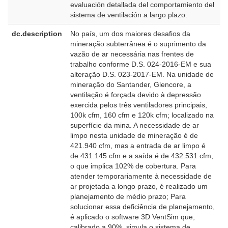
evaluación detallada del comportamiento del
sistema de ventilación a largo plazo.
dc.description
No país, um dos maiores desafios da
p
mineração subterrânea é o suprimento da
B
vazão de ar necessária nas frentes de
trabalho conforme D.S. 024-2016-EM e sua
alteração D.S. 023-2017-EM. Na unidade de
mineração do Santander, Glencore, a
ventilação é forçada devido à depressão
exercida pelos três ventiladores principais,
100k cfm, 160 cfm e 120k cfm; localizado na
superfície da mina. A necessidade de ar
limpo nesta unidade de mineração é de
421.940 cfm, mas a entrada de ar limpo é
de 431.145 cfm e a saída é de 432.531 cfm,
o que implica 102% de cobertura. Para
atender temporariamente à necessidade de
ar projetada a longo prazo, é realizado um
planejamento de médio prazo; Para
solucionar essa deficiência de planejamento,
é aplicado o software 3D VentSim que,
calibrado a 90%, simula o sistema de