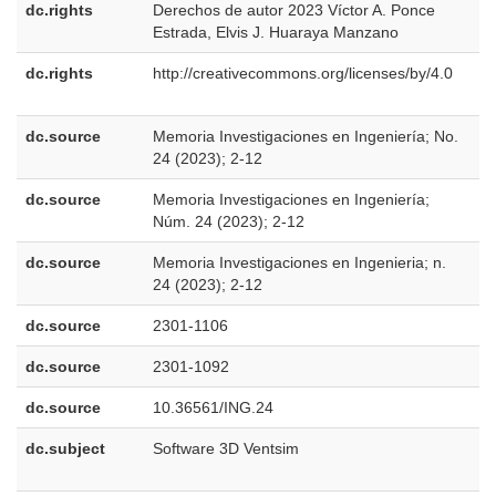
dc.rights
Derechos de autor 2023 Víctor A. Ponce
e
Estrada, Elvis J. Huaraya Manzano
E
dc.rights
http://creativecommons.org/licenses/by/4.0
e
E
dc.source
Memoria Investigaciones en Ingeniería; No.
e
24 (2023); 2-12
U
dc.source
Memoria Investigaciones en Ingeniería;
e
Núm. 24 (2023); 2-12
E
dc.source
Memoria Investigaciones en Ingenieria; n.
p
24 (2023); 2-12
B
dc.source
2301-1106
dc.source
2301-1092
dc.source
10.36561/ING.24
dc.subject
Software 3D Ventsim
e
E