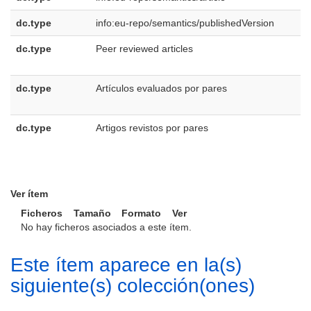
dc.type
info:eu-repo/semantics/publishedVersion
dc.type
Peer reviewed articles
e
U
dc.type
Artículos evaluados por pares
e
E
dc.type
Artigos revistos por pares
p
B
Ver ítem
Ficheros
Tamaño
Formato
Ver
No hay ficheros asociados a este ítem.
Este ítem aparece en la(s)
siguiente(s) colección(ones)