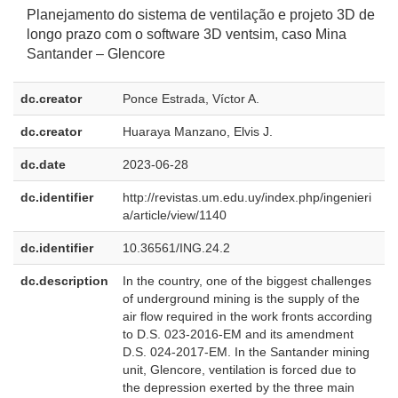
Planejamento do sistema de ventilação e projeto 3D de
longo prazo com o software 3D ventsim, caso Mina
Santander – Glencore
dc.creator
Ponce Estrada, Víctor A.
dc.creator
Huaraya Manzano, Elvis J.
dc.date
2023-06-28
dc.identifier
http://revistas.um.edu.uy/index.php/ingenieri
a/article/view/1140
dc.identifier
10.36561/ING.24.2
dc.description
In the country, one of the biggest challenges
e
of underground mining is the supply of the
U
air flow required in the work fronts according
to D.S. 023-2016-EM and its amendment
D.S. 024-2017-EM. In the Santander mining
unit, Glencore, ventilation is forced due to
the depression exerted by the three main