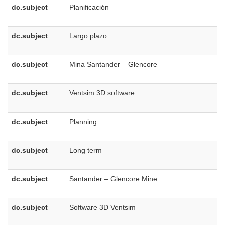
dc.subject
Planificación
e
E
dc.subject
Largo plazo
e
E
dc.subject
Mina Santander – Glencore
e
E
dc.subject
Ventsim 3D software
e
U
dc.subject
Planning
e
U
dc.subject
Long term
e
U
dc.subject
Santander – Glencore Mine
e
U
dc.subject
Software 3D Ventsim
p
B