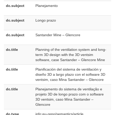
dc.subject
Planejamento
p
B
dc.subject
Longo prazo
p
B
dc.subject
Santander Mine – Glencore
p
B
dc.title
Planning of the ventilation system and long-
e
term 3D design with the 3D ventsim
U
software, case Santander – Glencore Mine
dc.title
Planificación del sistema de ventilación y
e
diseño 3D a largo plazo con el software 3D
E
ventsim, caso Mina Santander – Glencore
dc.title
Planejamento do sistema de ventilação e
p
projeto 3D de longo prazo com o software
B
3D ventsim, caso Mina Santander –
Glencore
dc.type
info:eu-repo/semantics/article