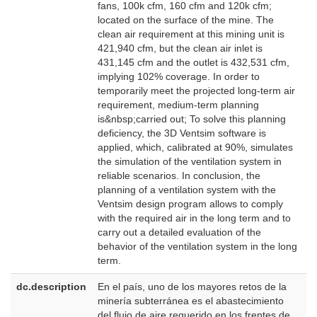
fans, 100k cfm, 160 cfm and 120k cfm;
located on the surface of the mine. The
clean air requirement at this mining unit is
421,940 cfm, but the clean air inlet is
431,145 cfm and the outlet is 432,531 cfm,
implying 102% coverage. In order to
temporarily meet the projected long-term air
requirement, medium-term planning
is&nbsp;carried out; To solve this planning
deficiency, the 3D Ventsim software is
applied, which, calibrated at 90%, simulates
the simulation of the ventilation system in
reliable scenarios. In conclusion, the
planning of a ventilation system with the
Ventsim design program allows to comply
with the required air in the long term and to
carry out a detailed evaluation of the
behavior of the ventilation system in the long
term.
dc.description
En el país, uno de los mayores retos de la
e
minería subterránea es el abastecimiento
E
del flujo de aire requerido en los frentes de