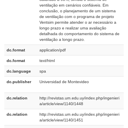
ventilação em cenários confiáveis. Em
conclusão, o planejamento de um sistema
de ventilação com o programa de projeto
Ventsim permite atender o ar necessário a
longo prazo e realizar uma avaliação
detalhada do comportamento do sistema de
ventilação a longo prazo.
dc.format
application/pdf
dc.format
text/html
dc.language
spa
dc.publisher
Universidad de Montevideo
e
E
dc.relation
http://revistas.um.edu.uy/index.php/ingenieri
a/article/view/1140/1448
dc.relation
http://revistas.um.edu.uy/index.php/ingenieri
a/article/view/1140/1451