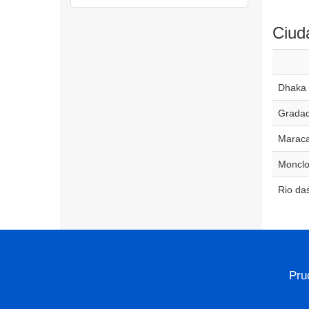
Ciud
Dhaka
Grada
Marac
Moncl
Rio da
Pru