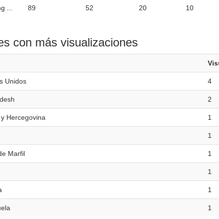
g ...
89
52
20
10
es con más visualizaciones
Vis
s Unidos
4
desh
2
 y Hercegovina
1
1
e Marfil
1
1
a
1
ela
1