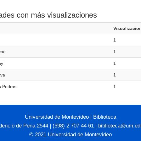
ades con más visualizaciones
Visualizacio
1
cac
1
ay
1
ova
1
s Pedras
1
Universidad de Montevideo
|
Biblioteca
dencio de Pena 2544 | (598) 2 707 44 61 |
biblioteca@um.ed
© 2021 Universidad de Montevideo