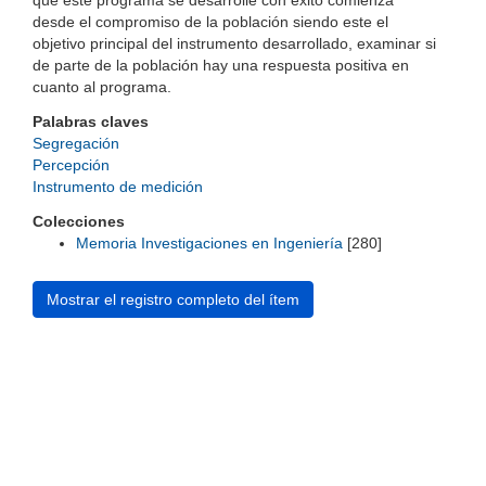
que este programa se desarrolle con éxito comienza
desde el compromiso de la población siendo este el
objetivo principal del instrumento desarrollado, examinar si
de parte de la población hay una respuesta positiva en
cuanto al programa.
Palabras claves
Segregación
Percepción
Instrumento de medición
Colecciones
Memoria Investigaciones en Ingeniería
[280]
Mostrar el registro completo del ítem
Universidad de Montevideo
|
Biblioteca
Prudencio de Pena 2544 | (598) 2 707 44 61 |
biblioteca@um.edu.uy
© 2021 Universidad de Montevideo