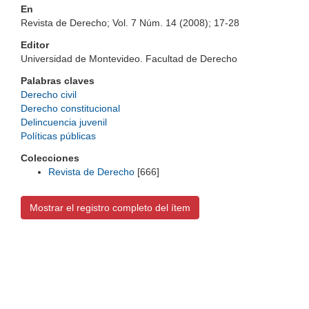
En
Revista de Derecho; Vol. 7 Núm. 14 (2008); 17-28
Editor
Universidad de Montevideo. Facultad de Derecho
Palabras claves
Derecho civil
Derecho constitucional
Delincuencia juvenil
Políticas públicas
Colecciones
Revista de Derecho
[666]
Mostrar el registro completo del ítem
Universidad de Montevideo
|
Biblioteca
Prudencio de Pena 2544 | (598) 2 707 44 61 |
biblioteca@um.edu.uy
© 2021 Universidad de Montevideo