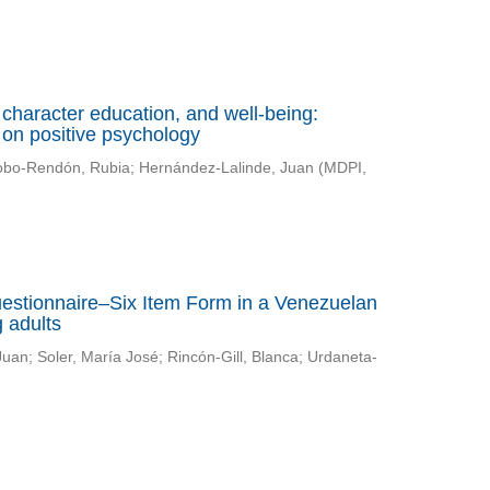
character education, and well-being:
 on positive psychology
bo-Rendón, Rubia
;
Hernández-Lalinde, Juan
(
MDPI
,
Questionnaire–Six Item Form in a Venezuelan
 adults
Juan
;
Soler, María José
;
Rincón-Gill, Blanca
;
Urdaneta-