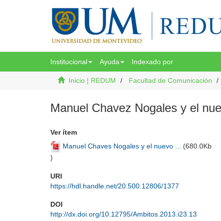
Institucional
Ayuda
Indexado por
Inicio | REDUM
Facultad de Comunicación
Manuel Chavez Nogales y el nue
Ver ítem
Manuel Chaves Nogales y el nuevo ...
(
680.0Kb
)
URI
https://hdl.handle.net/20.500.12806/1377
DOI
http://dx.doi.org/10.12795/Ambitos.2013.i23.13