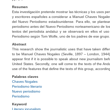
Resumen
Esta investigación pretende mostrar las técnicas y los usos per
y escritores españoles a considerar a Manuel Chaves Nogales
del Nuevo Periodismo estadounidense. Para ello, se plantear
periodismo antes del Nuevo Periodismo norteamericano de los 
textos del periodista andaluz y se observará en ellos el us
Periodismo según Tom Wolfe, uno de los padres de ese grupo.
Abstract
This research show the journalistic uses that have taken differ
to be Manuel Chaves Nogales (Seville, 1897 – London, 1944) a
appear first if it is possible to speak about new journalism b
United States. Secondly, one will come to the texts of the Anda
use of the features that define the texts of this group, accordi
Palabras claves
Chaves Nogales
Periodismo literario
Nuevo periodismo
Periodismo
Keyword
Literary jorunalism