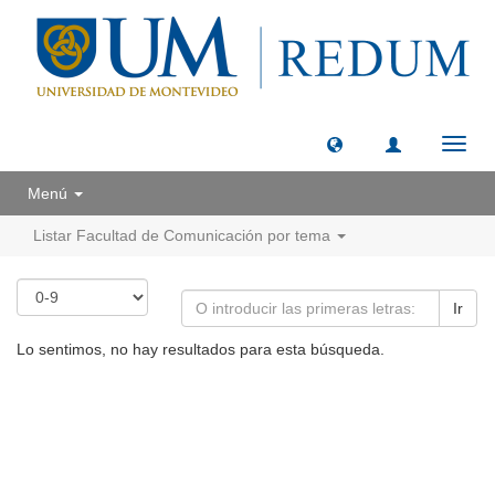
Camb
naveg
Menú
Listar Facultad de Comunicación por tema
Ir
Lo sentimos, no hay resultados para esta búsqueda.
Universidad de Montevideo
|
Biblioteca
Prudencio de Pena 2544 | (598) 2 707 44 61 |
biblioteca@um.edu.uy