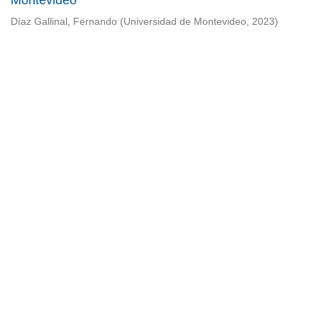
Montevideo
Díaz Gallinal, Fernando
(
Universidad de Montevideo
,
2023
)
Universidad de Montevideo
|
Biblioteca
Prudencio de Pena 2544 | (598) 2 707 44 61 |
biblioteca@um.edu.uy
© 2021 Universidad de Montevideo