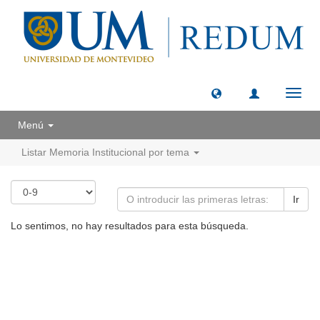
Camb
naveg
Menú
Listar Memoria Institucional por tema
Ir
Lo sentimos, no hay resultados para esta búsqueda.
Universidad de Montevideo
|
Biblioteca
Prudencio de Pena 2544 | (598) 2 707 44 61 |
biblioteca@um.edu.uy