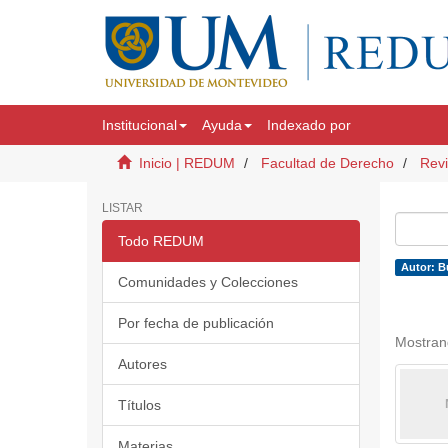
Institucional
Ayuda
Indexado por
Inicio | REDUM
Facultad de Derecho
Revi
LISTAR
Todo REDUM
Autor: B
Comunidades y Colecciones
Por fecha de publicación
Mostran
Autores
Títulos
Materias