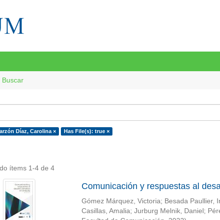
Buscar
arzón Díaz, Carolina ×
Has File(s): true ×
do ítems 1-4 de 4
Comunicación y respuestas al desa
Gómez Márquez, Victoria
;
Besada Paullier, 
Casillas, Amalia
;
Jurburg Melnik, Daniel
;
Pér