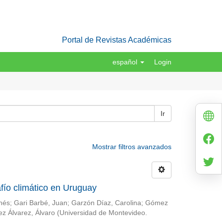
Portal de Revistas Académicas
español
Login
Ir
Mostrar filtros avanzados
fío climático en Uruguay
Inés
;
Gari Barbé, Juan
;
Garzón Díaz, Carolina
;
Gómez
ez Álvarez, Álvaro
(
Universidad de Montevideo.