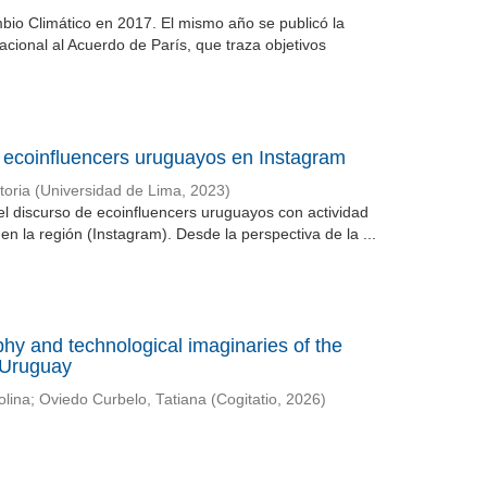
bio Climático en 2017. El mismo año se publicó la
cional al Acuerdo de París, que traza objetivos
e ecoinfluencers uruguayos en Instagram
oria
(
Universidad de Lima
,
2023
)
del discurso de ecoinfluencers uruguayos con actividad
n la región (Instagram). Desde la perspectiva de la ...
phy and technological imaginaries of the
 Uruguay
olina
;
Oviedo Curbelo, Tatiana
(
Cogitatio
,
2026
)