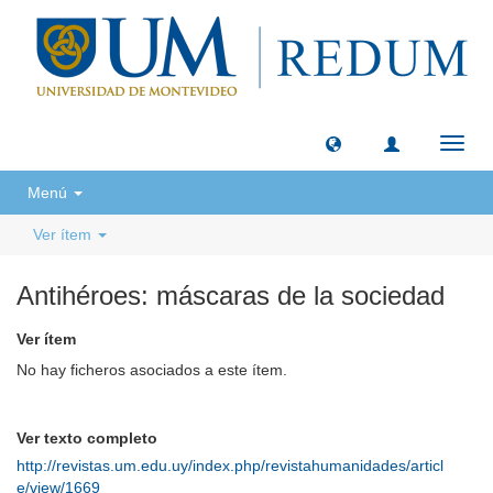
Camb
naveg
Menú
Ver ítem
Antihéroes: máscaras de la sociedad
Ver ítem
No hay ficheros asociados a este ítem.
Ver texto completo
http://revistas.um.edu.uy/index.php/revistahumanidades/articl
e/view/1669