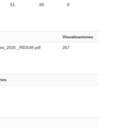
51
60
0
Visualizaciones
cios_2025 _REDUM.pdf
267
ones