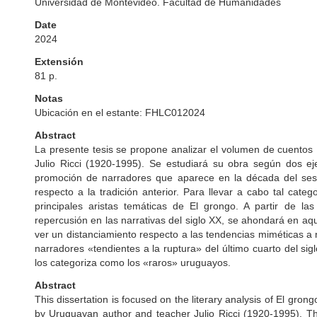
Universidad de Montevideo. Facultad de Humanidades
Date
2024
Extensión
81 p.
Notas
Ubicación en el estante: FHLC012024
Abstract
La presente tesis se propone analizar el volumen de cuentos 
Julio Ricci (1920-1995). Se estudiará su obra según dos ej
promoción de narradores que aparece en la década del sese
respecto a la tradición anterior. Para llevar a cabo tal cat
principales aristas temáticas de El grongo. A partir de las
repercusión en las narrativas del siglo XX, se ahondará en aq
ver un distanciamiento respecto a las tendencias miméticas a 
narradores «tendientes a la ruptura» del último cuarto del sig
los categoriza como los «raros» uruguayos.
Abstract
This dissertation is focused on the literary analysis of El gron
by Uruguayan author and teacher Julio Ricci (1920-1995). Th