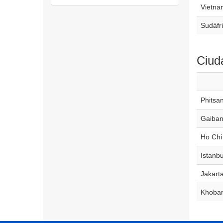
Vietna
Sudáfr
Ciud
Phitsa
Gaiba
Ho Chi
Istanbu
Jakart
Khoba