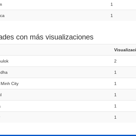
m
1
ica
1
ades con más visualizaciones
Visualizac
nulok
2
ndha
1
 Minh City
1
l
1
a
1
r
1