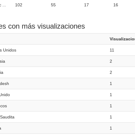
 ...
102
55
17
16
es con más visualizaciones
Visualizaci
s Unidos
11
sia
2
ia
2
desh
1
Unido
1
cos
1
 Saudita
1
a
1