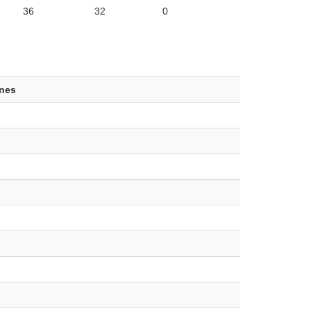
36
32
0
ones