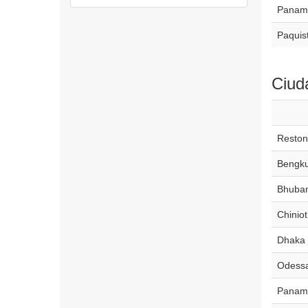
Panam
Paquis
Ciud
Reston
Bengku
Bhuba
Chiniot
Dhaka
Odess
Panama