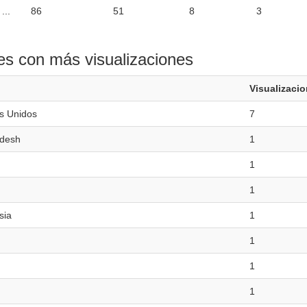
...
86
51
8
3
es con más visualizaciones
Visualizaci
s Unidos
7
desh
1
1
1
sia
1
1
1
1