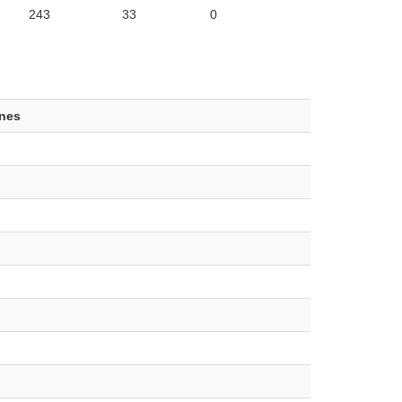
243
33
0
ones