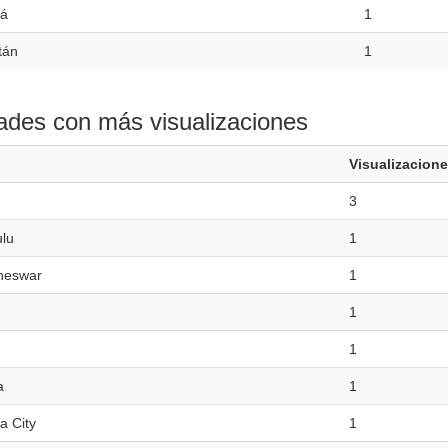
á
1
tán
1
ades con más visualizaciones
Visualizacion
3
lu
1
neswar
1
1
1
a
1
 City
1